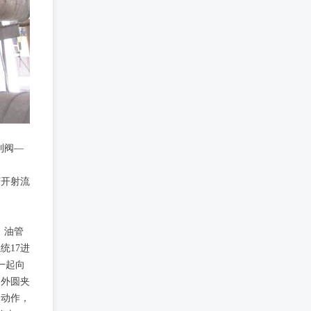
制阀—
打开射流
，油管
统17进
一起向
为外圆夹
的动作，