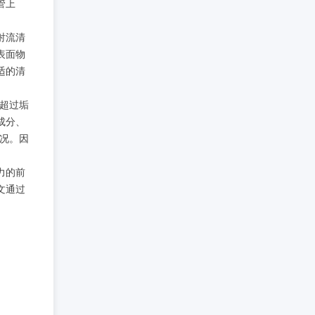
管上
射流清
表面物
适的清
律超过垢
成分、
况。因
力的前
文通过