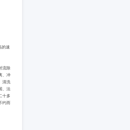
高的速
射流除
离、冲
、清洗
国、法
二十多
不约而