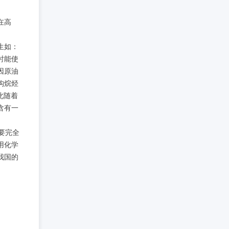
在高
生如：
时能使
因原油
构烷烃
此随着
含有一
要完全
用化学
我国的