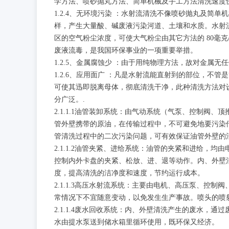
学方法、喷砂抛丸方法、简单机械及手工方法清洗速度
1.2.4、无环境污染 ：水射流清洗不像喷砂抛丸及
样，产生大量酸、碱废液污染河道、土壤和水质。水射
区的空气粉尘浓度，可使大气粉尘由其它方法的 80毫
废液流毒，是我国环保事业的一项重要举措。
1.2.5、金属腐蚀少 ：由于用纯物理方法，故对金属
1.2.6、应用面广 ：凡是水射流能直射到的部位，
可使其迅即脱离母体，彻底清洗干净，此种清洗方法对
分广泛。.
2.1.1.1油管装卸系统：由气动系统（气泵、控制阀
管外壁携带的原油，在传输过程中，不可避免地要污染
管清洗过程中的二次污染问题，可有效保证油管外壁的
2.1.1.2油管夹紧、进给系统：油管的夹紧和进给，
控制内外卡盘的夹紧、松放、进、退等动作。内、外壁
度，提高清洗的洁净度和速度，节约运行成本。
2.1.1.3高压水射流系统：主要由电机、高压泵、控
常情况下不宜随意变动，以免发生生产事故。喷头的喷射
2.1.1.4废水回收系统：内、外壁清洗产生的废水，
水由提水泵送到储水箱里循环使用，既环保又经济。