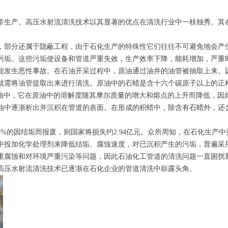
常生产。高压水射流清洗技术以其显著的优点在清洗行业中一枝独秀。其
，部分还属于隐蔽工程，由于石化生产的特殊性它们往往不可避免地会产
污垢。这些污垢使设备和管道严重失效，生产效率下降，能耗增加，严重
能发生恶性事故。在石油开采过程中，原油通过油井的油管被抽取上来。
就需将油管提取出来进行清洗。原油中的石蜡是含十六个碳原子以上的正
原油中，它在原油中的溶解度随其摩尔质量的增大和熔点的上升而降低，因
油中逐渐析出并沉积在管道的表面。在形成的积蜡中，除含有石蜡外，还
5%的因结垢而报废，则国家将损失约2.94亿元。众所周知，在石化生产中
中投加化学处理剂来降低结垢、腐蚀速度，对已沉积产生的污垢，普遍采
重腐蚀和对环境严重污染等问题，因此石油化工管道的清洗问题一直困扰
高压水射流清洗技术已逐渐在石化企业的管道清洗中崭露头角。