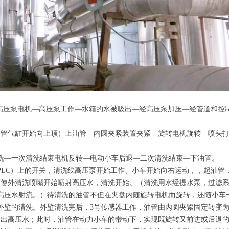
开高压泵电机—高压泵工作—水箱的水被吸出—经高压泵加压—经管道和控
装管气缸开始向上顶）上油管—内圆夹紧装置夹紧—旋转电机旋转—喷头
洗—一次清洗结束电机反转—电动小车后退—二次清洗结束—下油管。
PLC）上的开关，清洗线高压泵开始工作、小车开始向右运动，，起油管
使外清洗喷嘴开始喷射高压水，清洗开始。（清洗用水经提水泵，过滤系
高压水射流。）待清洗的油管不但在夹盘内随旋转电机而旋转，还随小车
外壁的清洗。外壁清洗完后，3号传感器工作，油管由内圆夹紧固定转变
喷出高压水；此时，油管在动力小车的带动下，实现既旋转又前进或后退