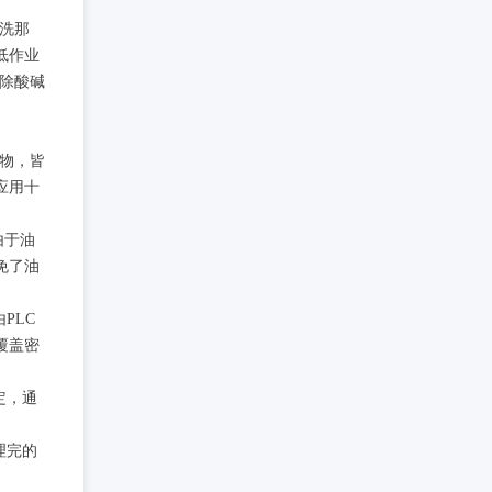
清洗那
低作业
消除酸碱
塞物，皆
应用十
由于油
免了油
PLC
覆盖密
定，通
理完的