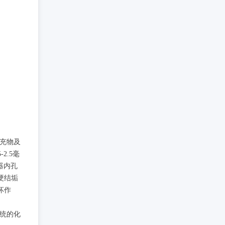
填充物及
2.5毫
器内孔
硬结垢
坏作
传统的化