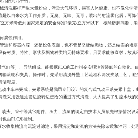
快几倍到几十倍。
简单机械清洗那样产生大量粉尘，污染大气环境，损害人体健康。也不像化学
流是以自来水为工作介质，无臭、无味、无毒，喷出的射流雾化后，可降
克/立方米降低到国家规定的安全标准2毫克/立方米以下，根除矽肺病源，
无任何腐蚀作用。
不管是管道和容器内腔，还是设备表面，也不管是坚硬结垢物，还是结实的堵
设备材质、特性、形状及垢物种类均无特殊要求，只要求能够直射，故其
、顶推气缸等）、导轨组成。能根据PLC的工作指令实现油管装卸的自动化。
传输滚轮和夹具。操作时，先采用清洗外壁工艺流程和两次夹紧工艺，避
清洁程度。
均由电动小车来完成；夹紧系统是我司专门设计的复合式气动三爪夹紧卡盘，由
清洗采用强迫油管边旋转边进给的通过方式清洗，大大提高了射流水线的
制阀、喷头、管件等其它附件。压力、流量的调定由技术人员预先根据情况设
也由PLC来控制。
通过废水收集槽流向沉淀过滤池，采用沉淀和旋流的方法去除杂质和油污；处