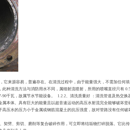
自来水，它来源容易，普遍存在。在清洗过程中，由于能量强大，不需加任何
种清洗方法与消防用水不同，属细射流喷射，所用的喷嘴直径只有 0.5-
-90千瓦，故属节水节能设备。 1.2.2、清洗质量好 ：清洗管道及热交换
金属本体。具有巨大的能量且以超音速运动的高压水射流完全能够破坏坚
于高压水的压力小于金属或钢筋混凝土的抗压强度，故对管路没有任何破
的冲刷、契劈、剪切、磨削等复合破碎作用，可立即将结垢物打碎脱落。它比