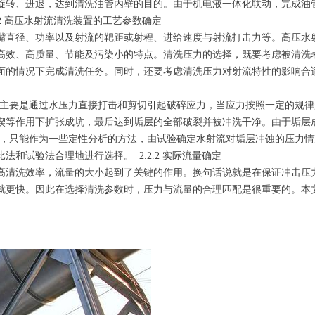
旋转、进退，达到清洗油管内壁的目的。由于机电液一体化联动，完成油
2 高压水射流清洗装置的工艺参数确定
嘴直径、功率以及射流的靶距或射程、进给速度与射流打击力等。高压水
高效、高质量、节能及污染小的特点。清洗压力的选择，既要考虑被清洗
面的情况下完成清洗任务。同时，还要考虑清洗压力对射流特性的影响合
清洗时主要是通过水压力直接打击和剪切引起破碎应力，当应力按照一定的规
楔等作用下扩张成坑，最后达到垢层的全部破裂并被冲洗干净。由于垢层
查，只能作为一些定性分析的方法，由试验确定水射流对垢层冲蚀的压力情
和试验法合理地进行选择。 2.2.2 实际流量确定
高清洗效率，流量的大小起到了关键的作用。换句话说就是在保证冲击压
就更快。因此在选择清洗参数时，压力与流量的合理匹配是很重要的。本
a