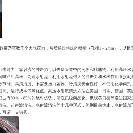
到数百乃至数千个大气压力，然后通过特殊的喷嘴（孔径1－2mm），以极
打击能力，靠射流的冲击力可以去除管道中的污垢和堵塞物。利用高压水
喷嘴产生高压、高速水射流，利用水射流强大的冲击力和水楔作用直接剥
效节能、高清洁度、不需要压力容器、冷清洗安全性好、不使用化学药剂
度高、运行成本低等优点。高压水射流清洗方法在美国、日本、德国、英
占有80％～85％的绝对优势，清洗已经商品化。纵观美日德等发达国家
清洗、超声波清洗、水射流清洗等十几种形式，但到目前为止，水射流却
，可谓一支独秀。