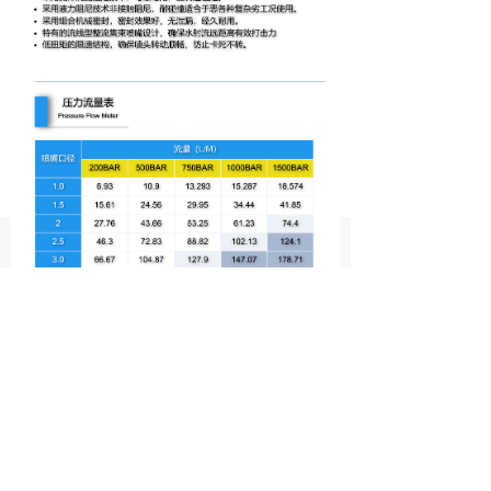
낀
뀂
뀵
뀡
끅
首页
产品
案例展示
关于我们
联系我们
地址：
辽宁省沈阳市沈北新区联东U谷四期6-5-
B
手机：
微信：13252868351