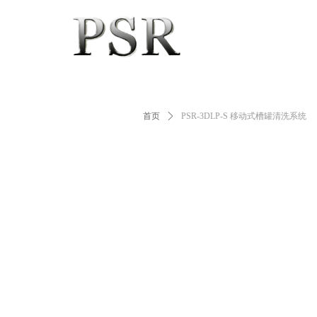
首页
ꄲ
PSR-3DLP-S 移动式槽罐清洗系统